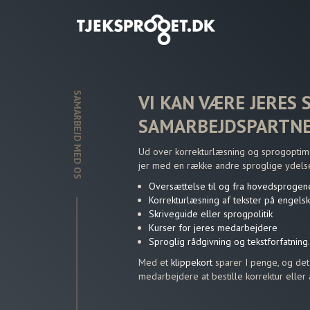
SAMARBEJD MED OS
VI KAN VÆRE JERES 
SAMARBEJDSPARTN
Ud over korrekturlæsning og sprogoptim
jer med en række andre sproglige ydelse
Oversættelse til og fra hovedsprogen
Korrekturlæsning af tekster på engelsk
Skriveguide eller sprogpolitik
Kurser for jeres medarbejdere
Sproglig rådgivning og tekstforfatning
.
Med et
klippekort
sparer I penge, og det 
medarbejdere at bestille korrektur eller