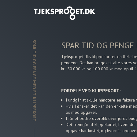
SPAR TID OG PENGE MED ET KLIPPEKORT
SPAR TID OG PENGE
Tjeksproget.dk’s klippekort er en fleksibe
pengene. Det kan bruges til alle vores yde
kr., 50.000 kr. og 100.000 kr. med op til 
FORDELE VED KLIPPEKORT:
I undgår at skulle håndtere en faktura
Hvis I ønsker det, kan den enkelte med
os med opgaver.
I får et bedre overblik over jeres budg
Det fremgår af klippekortet, hvem der 
opgave har kostet, og hvornår opgaver